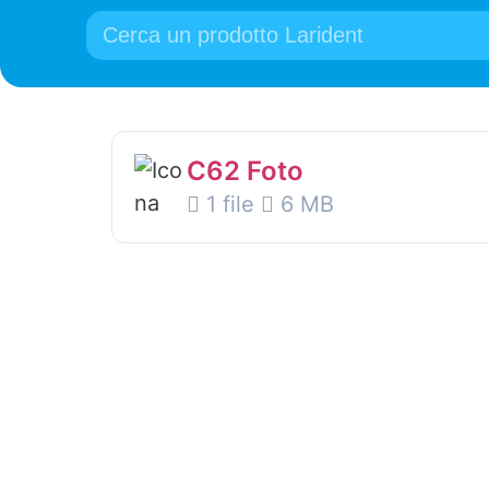
C62 Foto
1 file
6 MB